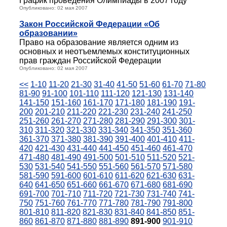
График проведения Олимпиады в 2007 году
Опубликовано: 02 мая 2007
Закон Российской Федерации
«Об
образовании»
Право на образование является одним из
основных и неотъемлемых конституционных
прав граждан Российской Федерации
Опубликовано: 02 мая 2007
<<
1-10
11-20
21-30
31-40
41-50
51-60
61-70
71-80
81-90
91-100
101-110
111-120
121-130
131-140
141-150
151-160
161-170
171-180
181-190
191-
200
201-210
211-220
221-230
231-240
241-250
251-260
261-270
271-280
281-290
291-300
301-
310
311-320
321-330
331-340
341-350
351-360
361-370
371-380
381-390
391-400
401-410
411-
420
421-430
431-440
441-450
451-460
461-470
471-480
481-490
491-500
501-510
511-520
521-
530
531-540
541-550
551-560
561-570
571-580
581-590
591-600
601-610
611-620
621-630
631-
640
641-650
651-660
661-670
671-680
681-690
691-700
701-710
711-720
721-730
731-740
741-
750
751-760
761-770
771-780
781-790
791-800
801-810
811-820
821-830
831-840
841-850
851-
860
861-870
871-880
881-890
891-900
901-910