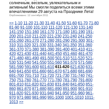
солнечным, веселым, увлекательным и
активным! Мы смогли поделиться всеми этими
впечатлениями 29 августа на Празднике Лета!
Опубликовано: 12 сентября 2011
<<
1-10
11-20
21-30
31-40
41-50
51-60
61-70
71-80
81-90
91-100
101-110
111-120
121-130
131-140
141-150
151-160
161-170
171-180
181-190
191-
200
201-210
211-220
221-230
231-240
241-250
251-260
261-270
271-280
281-290
291-300
301-
310
311-320
321-330
331-340
341-350
351-360
361-370
371-380
381-390
391-400
401-410
411-
420
421-430
431-440
441-450
451-460
461-470
471-480
481-490
491-500
501-510
511-520
521-
530
531-540
541-550
551-560
561-570
571-580
581-590
591-600
601-610
611-620
621-630
631-
640
641-650
651-660
661-670
671-680
681-690
691-700
701-710
711-720
721-730
731-740
741-
750
751-760
761-770
771-780
781-790
791-800
801-810
811-820
821-830
831-840
841-850
851-
860
861-870
871-880
881-890
891-900
901-910
911-920
921-930
931-940
941-950
951-960
961-
970
971-980
981-990
991-1000
1001-1010
1011-
1013
>>