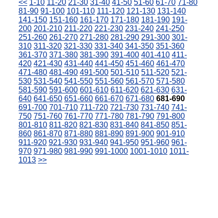
<<
1-10
11-20
21-30
31-40
41-50
51-60
61-70
71-80
81-90
91-100
101-110
111-120
121-130
131-140
141-150
151-160
161-170
171-180
181-190
191-
200
201-210
211-220
221-230
231-240
241-250
251-260
261-270
271-280
281-290
291-300
301-
310
311-320
321-330
331-340
341-350
351-360
361-370
371-380
381-390
391-400
401-410
411-
420
421-430
431-440
441-450
451-460
461-470
471-480
481-490
491-500
501-510
511-520
521-
530
531-540
541-550
551-560
561-570
571-580
581-590
591-600
601-610
611-620
621-630
631-
640
641-650
651-660
661-670
671-680
681-690
691-700
701-710
711-720
721-730
731-740
741-
750
751-760
761-770
771-780
781-790
791-800
801-810
811-820
821-830
831-840
841-850
851-
860
861-870
871-880
881-890
891-900
901-910
911-920
921-930
931-940
941-950
951-960
961-
970
971-980
981-990
991-1000
1001-1010
1011-
1013
>>