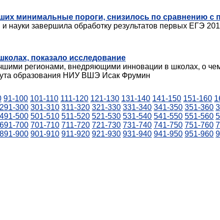
вших минимальные пороги, снизилось по сравнению с
и науки завершила обработку результатов первых ЕГЭ 201
школах, показало исследование
учшими регионами, внедряющими инновации в школах, о че
тута образования НИУ ВШЭ Исак Фрумин
0
91-100
101-110
111-120
121-130
131-140
141-150
151-160
1
291-300
301-310
311-320
321-330
331-340
341-350
351-360
3
491-500
501-510
511-520
521-530
531-540
541-550
551-560
5
691-700
701-710
711-720
721-730
731-740
741-750
751-760
7
891-900
901-910
911-920
921-930
931-940
941-950
951-960
9