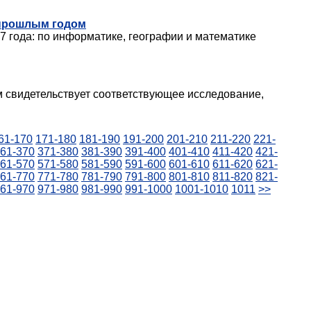
 прошлым годом
7 года: по информатике, географии и математике
м свидетельствует соответствующее исследование,
61-170
171-180
181-190
191-200
201-210
211-220
221-
61-370
371-380
381-390
391-400
401-410
411-420
421-
61-570
571-580
581-590
591-600
601-610
611-620
621-
61-770
771-780
781-790
791-800
801-810
811-820
821-
61-970
971-980
981-990
991-1000
1001-1010
1011
>>