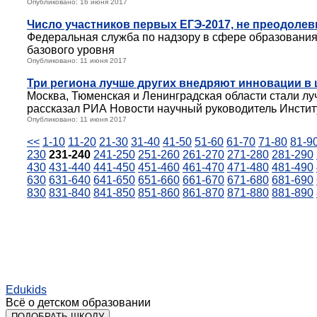
Опубликовано: 16 июня 2017
Число участников первых ЕГЭ-2017, не преодоле
Федеральная служба по надзору в сфере образования 
базового уровня
Опубликовано: 11 июня 2017
Три региона лучше других внедряют инновации в 
Москва, Тюменская и Ленинградская области стали л
рассказал РИА Новости научный руководитель Инсти
Опубликовано: 11 июня 2017
<<
1-10
11-20
21-30
31-40
41-50
51-60
61-70
71-80
81-9
230
231-240
241-250
251-260
261-270
271-280
281-290
430
431-440
441-450
451-460
461-470
471-480
481-490
630
631-640
641-650
651-660
661-670
671-680
681-690
830
831-840
841-850
851-860
861-870
871-880
881-890
Edukids
Всё о детском образовании
ПОДОБРАТЬ ШКОЛУ