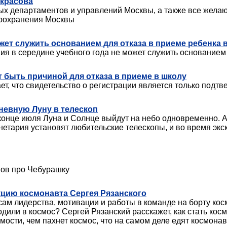
екрасова
чных департаментов и управлений Москвы, а также все жела
воохранения Москвы
жет служить основанием для отказа в приеме ребенка 
ия в середине учебного года не может служить основанием
т быть причиной для отказа в приеме в школу
ет, что свидетельство о регистрации является только под
невную Луну в телескоп
онце июля Луна и Солнце выйдут на небо одновременно. А э
нетария установят любительские телескопы, и во время экс
мов про Чебурашку
цию космонавта Сергея Рязанского
сам лидерства, мотивации и работы в команде на борту кос
или в космос? Сергей Рязанский расскажет, как стать космо
мости, чем пахнет космос, что на самом деле едят космонав