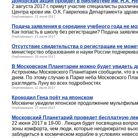
Донорская акция пройдет в библиотеке им. Н.А. Н
2 августа 2017 г. примут участие специалисты разли
Центра крови им. О.К. Гаврилова Департамента здра
Опубликовано: 21 июля 2017
Подача заявления в середине учебного года не мо
Как попасть в школу без регистрации? Подача заявлен
Опубликовано: 21 июля 2017
Отсутствие свидетельства о регистрации не може
министерство образования и науки России подчеркива
Опубликовано: 20 июля 2017
В Московском Планетарии можно будет увидеть д
Астрономы Московского Планетария сообщили, что в к
днем. По этому случаю в Парке неба Московского Пла
разглядеть Луну во всех подробностях
Опубликовано: 11 июля 2017
Крокодил Гена поёт на японском
Москвичи увидели японское продолжение мультфиль
Опубликовано: 27 июня 2017
Московский Планетарий проведет бесплатную лек
22 июня 2017 в 19-00 . Лекция будет посвящена вопро
зоны комфорта, чем люди, которые неоднократно выход
заблудиться в космическом корабле в условиях невесо