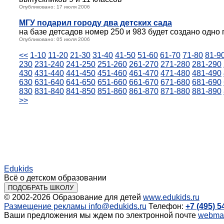
Опубликовано: 17 июля 2006
МГУ подарил городу два детских сада
на базе детсадов номер 250 и 983 будет создано одно
Опубликовано: 05 июля 2006
<<
1-10
11-20
21-30
31-40
41-50
51-60
61-70
71-80
81-9
230
231-240
241-250
251-260
261-270
271-280
281-290
430
431-440
441-450
451-460
461-470
471-480
481-490
630
631-640
641-650
651-660
661-670
671-680
681-690
830
831-840
841-850
851-860
861-870
871-880
881-890
>>
Edukids
Всё о детском образовании
ПОДОБРАТЬ ШКОЛУ
© 2002-2026
Образование для детей
www.edukids.ru
Размещение рекламы
info@edukids.ru
Телефон:
+7 (495) 5
Ваши предложения мы ждем по электронной почте
webmas