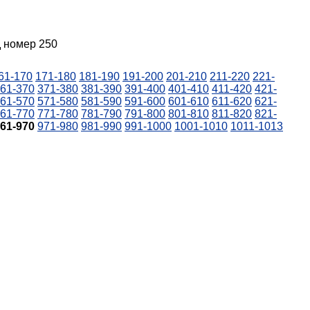
д номер 250
61-170
171-180
181-190
191-200
201-210
211-220
221-
61-370
371-380
381-390
391-400
401-410
411-420
421-
61-570
571-580
581-590
591-600
601-610
611-620
621-
61-770
771-780
781-790
791-800
801-810
811-820
821-
61-970
971-980
981-990
991-1000
1001-1010
1011-1013