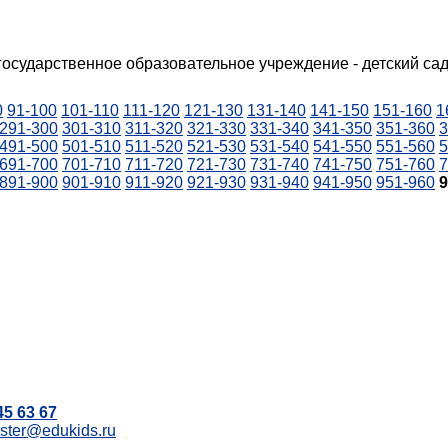
 государственное образовательное учреждение - детский са
0
91-100
101-110
111-120
121-130
131-140
141-150
151-160
1
291-300
301-310
311-320
321-330
331-340
341-350
351-360
3
491-500
501-510
511-520
521-530
531-540
541-550
551-560
5
691-700
701-710
711-720
721-730
731-740
741-750
751-760
7
891-900
901-910
911-920
921-930
931-940
941-950
951-960
9
45 63 67
ter@edukids.ru