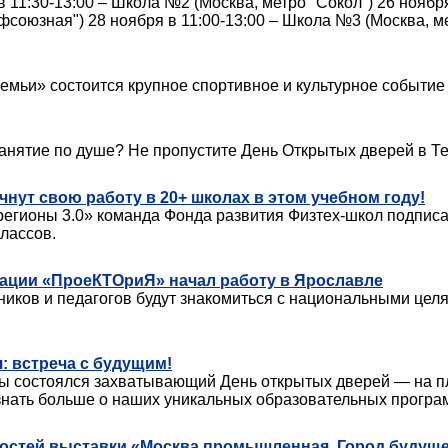
 11:30-13:00 – Школа №2 (Москва, метро "Сокол") 26 ноября
фсоюзная") 28 ноября в 11:00-13:00 – Школа №3 (Москва, м
семьи» состоится крупное спортивное и культурное событие
занятие по душе? Не пропустите День Открытых дверей в Те
чнут свою работу в 20+ школах в этом учебном году!
 регионы 3.0» команда Фонда развития Физтех-школ подпис
лассов.
ации «ПроеКТОриЯ» начал работу в Ярославле
ьников и педагогов будут знакомиться с национальными цел
: встреча с будущим!
пицы состоялся захватывающий День открытых дверей — на 
узнать больше о наших уникальных образовательных програ
 гостей выставки «Москва промышленная. Город будущ