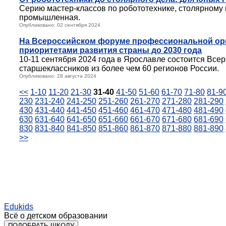
Серию мастер-классов по робототехнике, столярному 
промышленная.
Опубликовано: 02 сентября 2024
На Всероссийском форуме профессиональной ор
приоритетами развития страны до 2030 года
10-11 сентября 2024 года в Ярославле состоится Вс
старшеклассников из более чем 60 регионов России.
Опубликовано: 28 августа 2024
<<
1-10
11-20
21-30
31-40
41-50
51-60
61-70
71-80
81-9
230
231-240
241-250
251-260
261-270
271-280
281-290
430
431-440
441-450
451-460
461-470
471-480
481-490
630
631-640
641-650
651-660
661-670
671-680
681-690
830
831-840
841-850
851-860
861-870
871-880
881-890
>>
Edukids
Всё о детском образовании
ПОДОБРАТЬ ШКОЛУ