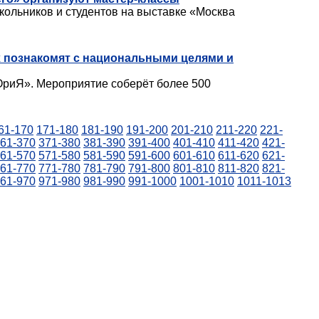
кольников и студентов на выставке «Москва
 познакомят с национальными целями и
ОриЯ». Мероприятие соберёт более 500
61-170
171-180
181-190
191-200
201-210
211-220
221-
61-370
371-380
381-390
391-400
401-410
411-420
421-
61-570
571-580
581-590
591-600
601-610
611-620
621-
61-770
771-780
781-790
791-800
801-810
811-820
821-
61-970
971-980
981-990
991-1000
1001-1010
1011-1013