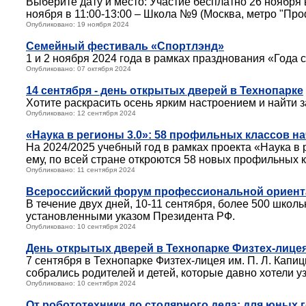
Выберите дату и место: Участие бесплатно 26 ноября в
ноября в 11:00-13:00 – Школа №9 (Москва, метро "Про
Опубликовано: 19 ноября 2024
Семейный фестиваль «Спортлэнд»
1 и 2 ноября 2024 года в рамках празднования «Года 
Опубликовано: 07 октября 2024
14 сентября - день открытых дверей в Технопарке
Хотите раскрасить осень ярким настроением и найти 
Опубликовано: 12 сентября 2024
«Наука в регионы 3.0»: 58 профильных классов на
На 2024/2025 учебный год в рамках проекта «Наука в
ему, по всей стране откроются 58 новых профильных к
Опубликовано: 11 сентября 2024
Всероссийский форум профессиональной ориент
В течение двух дней, 10-11 сентября, более 500 школ
установленными указом Президента РФ.
Опубликовано: 10 сентября 2024
День открытых дверей в Технопарке Физтех-лицея
7 сентября в Технопарке Физтех-лицея им. П. Л. Ка
собрались родителей и детей, которые давно хотели 
Опубликовано: 10 сентября 2024
От робототехники до столярного дела: для юных