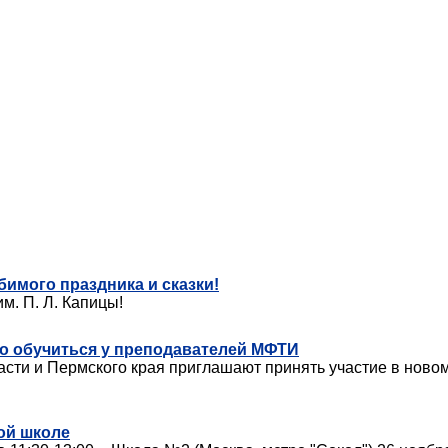
бимого праздника и сказки!
м. П. Л. Капицы!
но обучиться у преподавателей МФТИ
сти и Пермского края приглашают принять участие в новом
ой школе