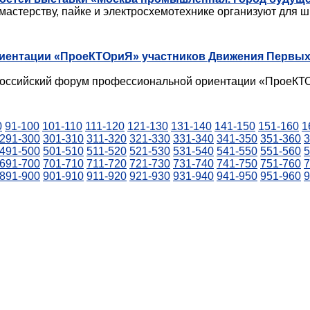
мастерству, пайке и электросхемотехнике организуют для ш
иентации «ПроеКТОриЯ» участников Движения Первых
ероссийский форум профессиональной ориентации «ПроеКТ
0
91-100
101-110
111-120
121-130
131-140
141-150
151-160
1
291-300
301-310
311-320
321-330
331-340
341-350
351-360
3
491-500
501-510
511-520
521-530
531-540
541-550
551-560
5
691-700
701-710
711-720
721-730
731-740
741-750
751-760
7
891-900
901-910
911-920
921-930
931-940
941-950
951-960
9