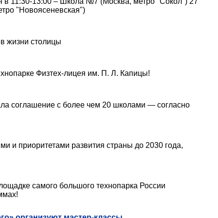
 в 11:30-13:00 – Школа №7 (Москва, метро "Сокол") 27
етро "Новоясеневская")
 в жизни столицы
хнопарке Физтех-лицея им. П. Л. Капицы!
ала соглашение с более чем 20 школами — согласно
ями и приоритетами развития страны до 2030 года,
площадке самого большого технопарка России
ммах!
его» организуют мастер-классы