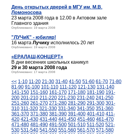
День открытых дверей в МГУ им. М.В.
Ломоносова
23 марта 2008 года в 12.00 в Актовом зале
Главного здания
Опубликовано: 19 марта 2008
"ЛУЧиК" - юбиляр!
16 марта
Лучику
исполнилось 20 лет
Опубликовано: 19 марта 2008
«ЕРАЛАШ-КОНЦЕРТ»
В дни весенних школьных каникул
29 и 30 марта 2008 года
Опубликовано: 17 марта 2008
<<
1-10
11-20
21-30
31-40
41-50
51-60
61-70
71-80
81-90
91-100
101-110
111-120
121-130
131-140
141-150
151-160
161-170
171-180
181-190
191-
200
201-210
211-220
221-230
231-240
241-250
251-260
261-270
271-280
281-290
291-300
301-
310
311-320
321-330
331-340
341-350
351-360
361-370
371-380
381-390
391-400
401-410
411-
420
421-430
431-440
441-450
451-460
461-470
471-480
481-490
491-500
501-510
511-520
521-
530
531-540
541-550
551-560
561-570
571-580