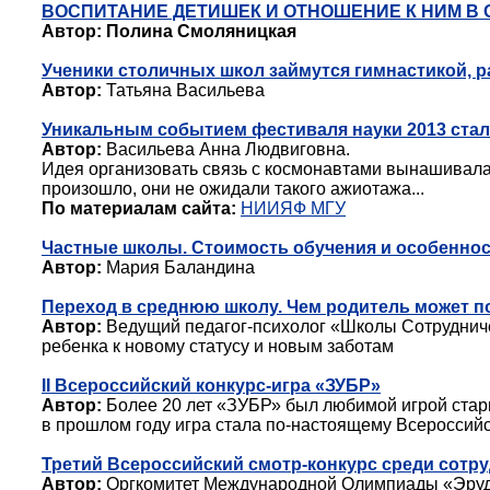
ВОСПИТАНИЕ ДЕТИШЕК И ОТНОШЕНИЕ К НИМ В
Автор:
Полина Смоляницкая
Ученики столичных школ займутся гимнастикой, р
Автор:
Татьяна Васильева
Уникальным событием фестиваля науки 2013 стал
Автор:
Васильева Анна Людвиговна.
Идея организовать связь с космонавтами вынашивала
произошло, они не ожидали такого ажиотажа...
По материалам сайта:
НИИЯФ МГУ
Частные школы. Стоимость обучения и особеннос
Автор:
Мария Баландина
Переход в среднюю школу. Чем родитель может п
Автор:
Ведущий педагог-психолог «Школы Сотрудниче
ребенка к новому статусу и новым заботам
II Всероссийский конкурс-игра «ЗУБР»
Автор:
Более 20 лет «ЗУБР» был любимой игрой старш
в прошлом году игра стала по-настоящему Всероссий
Третий Всероссийский смотр-конкурс среди сот
Автор:
Оргкомитет Международной Олимпиады «Эру