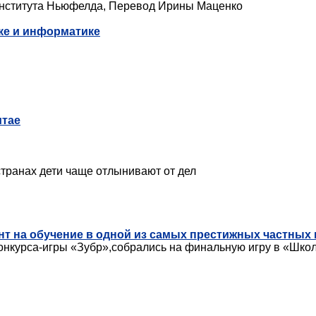
института Ньюфелда, Перевод Ирины Маценко
ике и информатике
итае
странах дети чаще отлынивают от дел
рант на обучение в одной из самых престижных частных
 конкурса-игры «Зубр»,собрались на финальную игру в «Шко