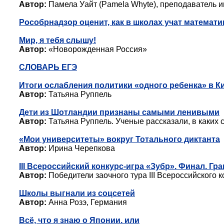
Автор:
Памела Уайт (Pamela Whyte), преподаватель 
Рособрнадзор оценит, как в школах учат математ
Мир, я тебя слышу!
Автор:
«Новорожденная Россия»
СЛОВАРЬ ЕГЭ
Итоги ослабления политики «одного ребенка» в К
Автор:
Татьяна Руппель
Дети из Шотландии признаны самыми ленивыми
Автор:
Татьяна Руппель. Ученые рассказали, в каких 
«Мои университеты» вокруг Тотального диктанта
Автор:
Ирина Черепкова
III Всероссийский конкурс-игра «Зубр». Финал. Г
Автор:
Победители заочного тура III Всероссийского
Школы выгнали из соцсетей
Автор:
Анна Розэ, Германия
Всё, что я знаю о Японии. или