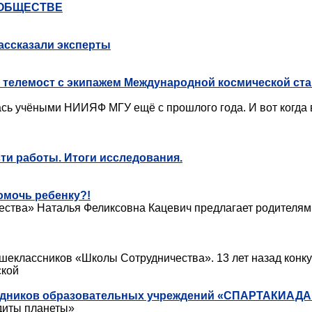
 ОБЩЕСТВЕ
ассказали эксперты
 телемост с экипажем Международной космической ст
сь учёными НИИЯФ МГУ ещё с прошлого года. И вот когда в
ти работы. Итоги исследования.
омочь ребенку?!
ства» Наталья Феликсовна Кацевич предлагает родителям б
еклассников «Школы Сотрудничества». 13 лет назад конкур
ской
рудников образовательных учреждений «СПАРТАКИАДА
диты планеты»