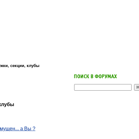
жки, секции, клубы
 клубы
мущен... а Вы ?