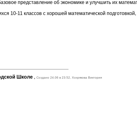
азовое представление об экономике и улучшить их математ
хся 10-11 классов с хорошей математической подготовкой
родской Школе
,
Создано 24.06 в 23:52, Хохрякова Виктория