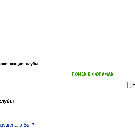
жки, секции, клубы
 клубы
мущен... а Вы ?