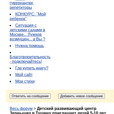
гувернантки,
репетиторы
КОНКУРС: "Мой
ребенок"
Ситуация с
детскими садами в
Москве... Лужков
возмущен... а Вы ?
Нужна помощь
Благотворительность
- подключайтесь!
Где купить книгу?
Мой сайт
Мои стихи
Весь форум
>
Детский развивающий центр
Зернышко в Тушино приглашает детей 5-10 лет