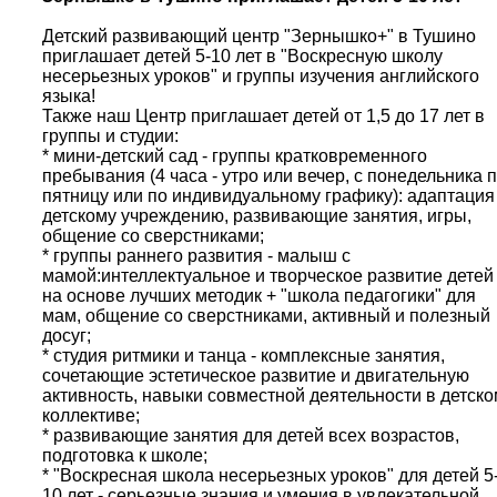
Детский развивающий центр "Зернышко+" в Тушино
приглашает детей 5-10 лет в "Воскресную школу
несерьезных уроков" и группы изучения английского
языка!
Также наш Центр приглашает детей от 1,5 до 17 лет в
группы и студии:
* мини-детский сад - группы кратковременного
пребывания (4 часа - утро или вечер, с понедельника 
пятницу или по индивидуальному графику): адаптация
детскому учреждению, развивающие занятия, игры,
общение со сверстниками;
* группы раннего развития - малыш с
мамой:интеллектуальное и творческое развитие детей
на основе лучших методик + "школа педагогики" для
мам, общение со сверстниками, активный и полезный
досуг;
* студия ритмики и танца - комплексные занятия,
сочетающие эстетическое развитие и двигательную
активность, навыки совместной деятельности в детско
коллективе;
* развивающие занятия для детей всех возрастов,
подготовка к школе;
* "Воскресная школа несерьезных уроков" для детей 5
10 лет - серьезные знания и умения в увлекательной