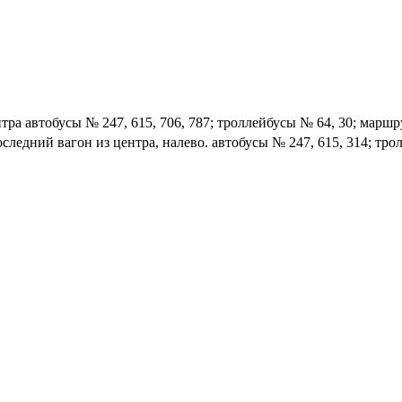
а автобусы № 247, 615, 706, 787; троллейбусы № 64, 30; маршру
едний вагон из центра, налево. автобусы № 247, 615, 314; трол