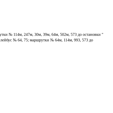
тки № 114м, 247м, 30м, 39м, 64м, 502м, 573 до остановки "
лейбус № 64, 75; маршрутки № 64м, 114м, 993, 573 до