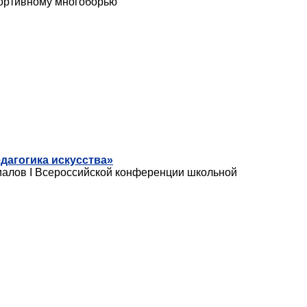
портивному многоборью
дагогика искусства»
риалов I Всероссийской конференции школьной