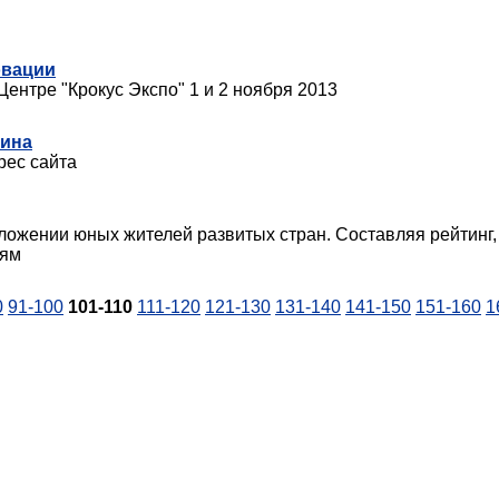
овации
нтре "Крокус Экспо" 1 и 2 ноября 2013
шина
рес сайта
жении юных жителей развитых стран. Составляя рейтинг, 
тям
0
91-100
101-110
111-120
121-130
131-140
141-150
151-160
1