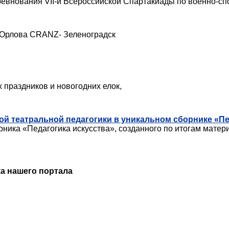
оревнования VII-й Всероссийской Спартакиады по военно-с
Орлова CRANZ- Зеленоградск
 праздников и новогодних елок,
й театральной педагогики в уникальном сборнике «Пе
орника «Педагогика искусства», созданного по итогам мате
а нашего портала