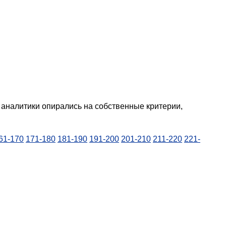
аналитики опирались на собственные критерии,
61-170
171-180
181-190
191-200
201-210
211-220
221-