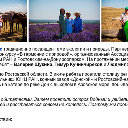
е
традиционно посвящен теме экологии и природы. Партне
конкурсу «В гармонии с природой», организованный Ассоци
РАН и Ростовским-на-Дону зоопарком. На протяжении мес
ебят –
Валерия Щукина, Тимур Кучинчиреков
и
Людмила
о Ростовской области. В июле ребята посетили столицу ре
льник» ЮНЦ РАН, конный завод «Донской» и Ростовский-на
сь на катере по реке Дон с выходом в Азовское море, побыв
 обитателями. Затем посетили остров Водный и увидели 
й и расставаться совсем не хотелось. Поэтому мы пообе
твии: