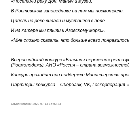
«Посетили реку Дон, Маныч и музеи,
В Ростовском заповеднике на лам мы посмотрели.
Цапель на реке видали и мустангов в поле
И на катере мы плыли к Азовскому морю».
«Мне сложно сказать, что больше всего понравилось
В
сероссийский конкурс «Большая перемена» реализ
(Росмолодежь), АНО «Россия – страна возможносте
Конкурс проходит при поддержке
Министерства про
Партнеры конкурса – Сбербанк, VK, Г
оскорпорация
«
Опубликовано: 2022-07-13 16:03:33