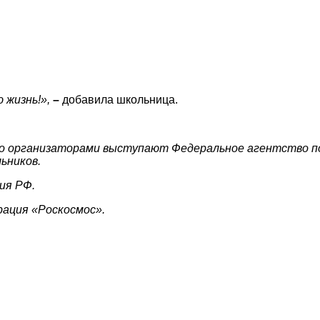
 жизнь!»,
–
добавила школьница.
Его организаторами выступают Федеральное агентство п
ьников.
ия РФ.
рация
«Роскосмос».