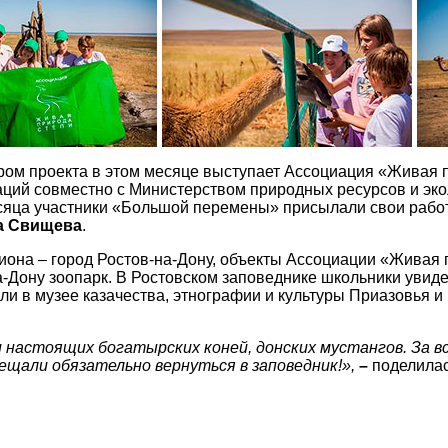
ром проекта в этом месяце выступает Ассоциация «Живая п
аций совместно с Министерством природных ресурсов и эко
яца участники «Большой перемены» присылали свои работы
 Свищева
.
гиона – город Ростов-на-Дону, объекты Ассоциации «Живая 
-Дону зоопарк. В Ростовском заповеднике школьники увиде
али в музее казачества, этнографии и культуры Приазовья 
настоящих богатырских коней, донских мустангов. За вс
щали обязательно вернуться в заповедник!»,
–
поделилас