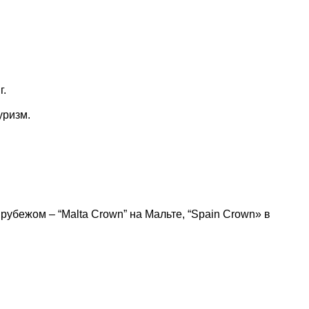
г.
уризм.
бежом – “Malta Crown” на Мальте, “Spain Crown» в