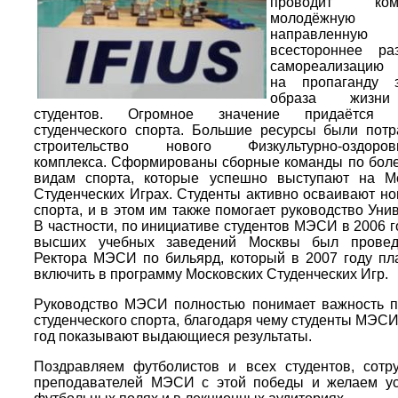
проводит комп
молодёжную по
направленн
всестороннее ра
самореализацию л
на пропаганду з
образа жизни
студентов. Огромное значение придаётся 
студенческого спорта. Большие ресурсы были пот
строительство нового Физкультурно-оздорови
комплекса. Сформированы сборные команды по боле
видам спорта, которые успешно выступают на Мо
Студенческих Играх. Студенты активно осваивают н
спорта, и в этом им также помогает руководство Унив
В частности, по инициативе студентов МЭСИ в 2006 г
высших учебных заведений Москвы был провед
Ректора МЭСИ по бильярд, который в 2007 году пл
включить в программу Московских Студенческих Игр.
Руководство МЭСИ полностью понимает важность 
студенческого спорта, благодаря чему студенты МЭСИ 
год показывают выдающиеся результаты.
Поздравляем футболистов и всех студентов, сотр
преподавателей МЭСИ с этой победы и желаем ус