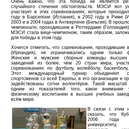
Очень важно, что эта победа не является рез
случайного стечения обстоятельств. МЭСИ вот у
участвует в этих соревнованиях, которые проходи
году в Барселоне (Испания), в 2002 году в Риме (И
2003 и в 2004 годах в Антверпене (Бельгия). В прошл
чемпионате, проходившем в Роттердаме (Голландия)
МЭСИ стала вице-чемпионом, таким образом, залож
для победы в этом году.
Хочется отметить, что соревнования, проходившие 
(Ирландия), не ограничивались одним только ф
Женские и мужские сборные команды высших
заведений из более, чем 20 стран мира, участ
соревнованиях по футболу, волейболу, баскетболу,
Этот международный турнир объединяет ст
спортсменов со всей Европы, в его организации и п
задействованы сотни волонтёров. Такой масштаб
одним из показателей того, какое внимание у
физическому воспитанию в высших учебных завед
всём мире.
В связи с этим н
сказать, что Ку
2006 года до
университету, 