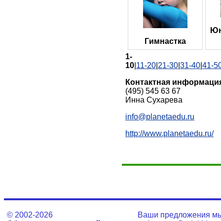
Юн
Гимнастка
1-
10
|
11-20
|
21-30
|
31-40
|
41-5
Контактная информаци
(495) 545 63 67
Инна Сухарева
info@planetaedu.ru
http://www.planetaedu.ru/
© 2002-2026
Ваши предложения мы