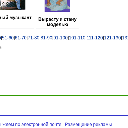
ый музыкант
Вырасту и стану
моделью
0
|
51-60
|
61-70
|
71-80
|
81-90
|
91-100
|
101-110
|
111-120
|
121-130
|
13
я
 ждем по электронной почте
Размещение рекламы