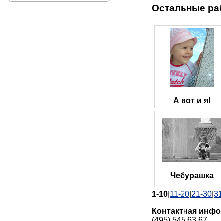
Остальные ра
А вот и я!
Чебурашка
1-10
|
11-20
|
21-30
|
3
Контактная инф
(495) 545 63 67