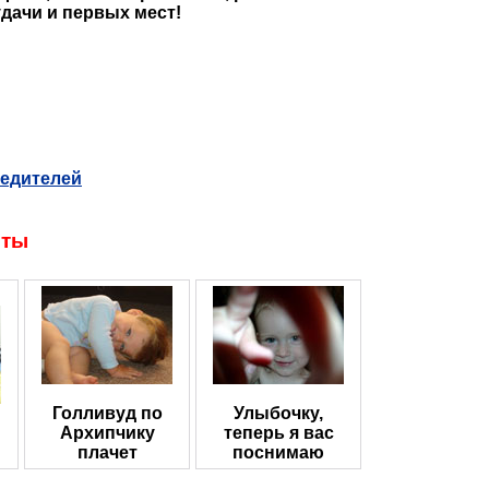
дачи и первых мест!
бедителей
оты
Голливуд по
Улыбочку,
Архипчику
теперь я вас
плачет
поснимаю