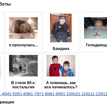
боты
я проснулась...
Голодающ
Бандана
В стиле 80-х:
А помнишь, как
ностальгия
все начиналось?
1-40
|
41-50
|
51-60
|
61-70
|
71-80
|
81-90
|
91-100
|
101-110
|
111-120
|
1
ормация