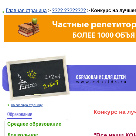
Главная страница
>
???? ????????
>
Конкурс на лучшее
На главную страницу
Конкурс на лу
Среднее образование
"Все наши КО
Дошкольное