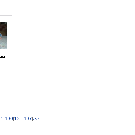
ий
21-130
|
131-137
|
>>