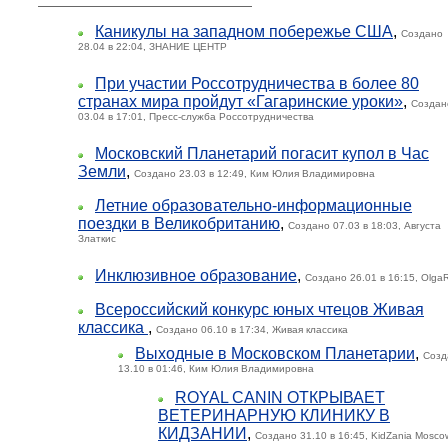
Каникулы на западном побережье США
,
Создано
28.04 в 22:04, ЗНАНИЕ ЦЕНТР
При участии Россотрудничества в более 80
странах мира пройдут «Гагаринские уроки»
,
Создан
03.04 в 17:01, Пресс-служба Россотрудничества
Московский Планетарий погасит купол в Час
Земли
,
Создано 23.03 в 12:49, Ким Юлия Владимировна
Летние образовательно-информационные
поездки в Великобританию
,
Создано 07.03 в 18:03, Августа
Златкис
Инклюзивное образование
,
Создано 26.01 в 16:15, Olga
Всероссийский конкурс юных чтецов Живая
классика
,
Создано 06.10 в 17:34, Живая классика
Выходные в Московском Планетарии
,
Созд
13.10 в 01:46, Ким Юлия Владимировна
ROYAL CANIN ОТКРЫВАЕТ
ВЕТЕРИНАРНУЮ КЛИНИКУ В
КИДЗАНИИ
,
Создано 31.10 в 16:45, KidZania Mosco