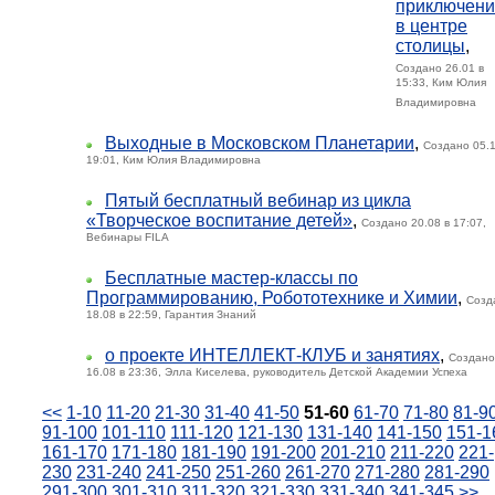
приключени
в центре
столицы
,
Создано 26.01 в
15:33, Ким Юлия
Владимировна
Выходные в Московском Планетарии
,
Создано 05.1
19:01, Ким Юлия Владимировна
Пятый бесплатный вебинар из цикла
«Творческое воспитание детей»
,
Создано 20.08 в 17:07,
Вебинары FILA
Бесплатные мастер-классы по
Программированию, Робототехнике и Химии
,
Созд
18.08 в 22:59, Гарантия Знаний
о проекте ИНТЕЛЛЕКТ-КЛУБ и занятиях
,
Создано
16.08 в 23:36, Элла Киселева, руководитель Детской Академии Успеха
<<
1-10
11-20
21-30
31-40
41-50
51-60
61-70
71-80
81-9
91-100
101-110
111-120
121-130
131-140
141-150
151-1
161-170
171-180
181-190
191-200
201-210
211-220
221-
230
231-240
241-250
251-260
261-270
271-280
281-290
291-300
301-310
311-320
321-330
331-340
341-345
>>