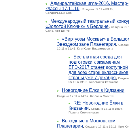
Адмиралтейская игла-2016. Мастер-
классы 17.11.16
,
Создано 09.11 в 03:45,
СТУДПРЕССА СПб
Международный театральный конку
«Золотой Ключик» в Берлине
,
Создано 09.
03:48, Арт-Центр
«Виртуозы Москвы» в Большо
Звездном зале Планетария
,
Создан
10.11 в 21:41, Ким Юлия Владимировна
Бесплатная среда для
подготовки к экзаменам
ЕГЭ-2017 станет доступной
для всех старшеклассников
страны уже 7 декабря
,
Создан
05.12 в 19:32, Анастасия Фатыхова
Новогодние Ёлки в Кидзании
,
Создано 17.11 в 14:57, KidZania Moscow
RE: Новогодние Ёлки в
Кидзании
,
Создано 17.11 в 15:04,
Полина Смоляницкая
Выходные в Московском
Планетарии
,
Создано 17.11 в 15:13, Ким Ю